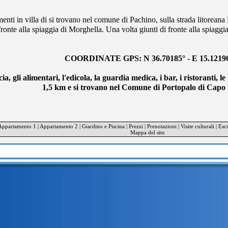
enti in villa di si trovano nel comune di Pachino, sulla strada litorea
fronte alla spiaggia di Morghella. Una volta giunti di fronte alla spiaggia 
COORDINATE GPS: N 36.70185° - E 15.1219
a, gli alimentari, l'edicola, la guardia medica, i bar, i ristoranti, le
1,5 km e si trovano nel Comune di Portopalo di Capo 
Appartamento 1
|
Appartamento 2
|
Giardino e Piscina
|
Prezzi
|
Prenotazioni
|
Visite culturali
|
Escu
Mappa del sito