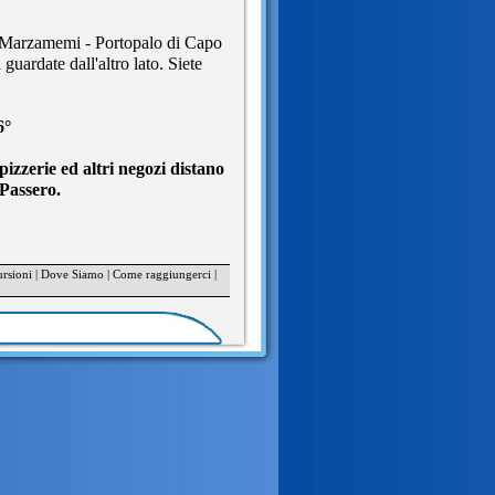
na Marzamemi - Portopalo di Capo
guardate dall'altro lato. Siete
6°
 pizzerie ed altri negozi distano
Passero.
rsioni
|
Dove Siamo
|
Come raggiungerci
|