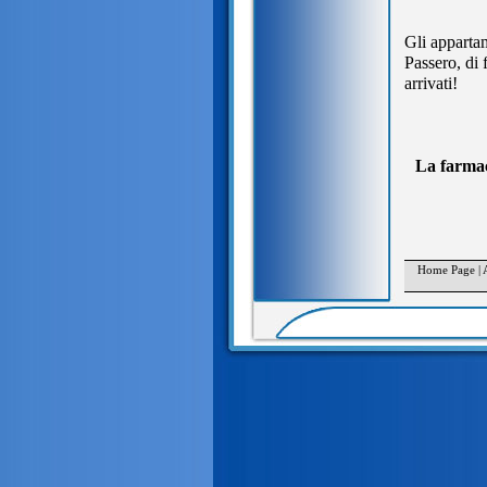
Gli appartam
Passero, di 
arrivati!
La farmaci
Home Page
|