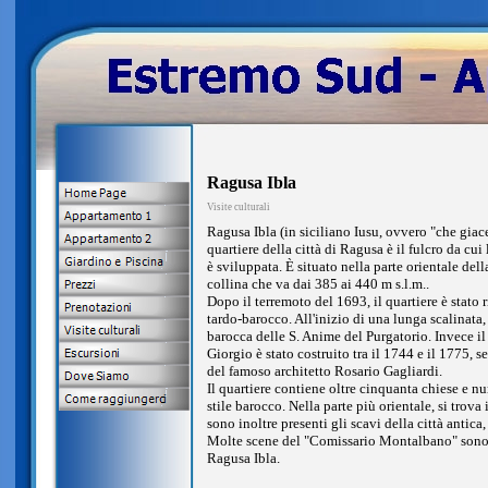
Ragusa Ibla
Visite culturali
Ragusa Ibla (in siciliano Iusu, ovvero "che giac
quartiere della città di Ragusa è il fulcro da cui 
è sviluppata. È situato nella parte orientale dell
collina che va dai 385 ai 440 m s.l.m..
Dopo il terremoto del 1693, il quartiere è stato ri
tardo-barocco. All'inizio di una lunga scalinata, 
barocca delle S. Anime del Purgatorio. Invece 
Giorgio è stato costruito tra il 1744 e il 1775, s
del famoso architetto Rosario Gagliardi.
Il quartiere contiene oltre cinquanta chiese e n
stile barocco. Nella parte più orientale, si trova 
sono inoltre presenti gli scavi della città antica
Molte scene del "Comissario Montalbano" sono s
Ragusa Ibla.